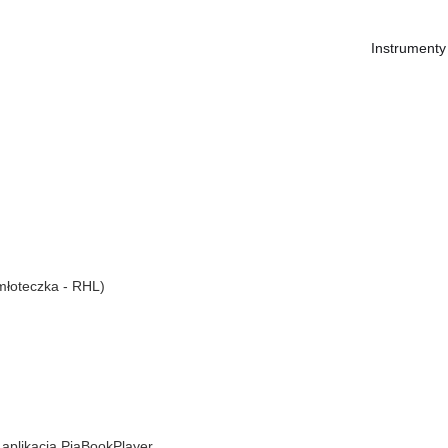
Instrumenty
młoteczka - RHL)
 aplikacją PiaBookPlayer