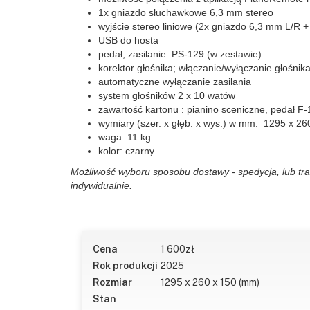
1x gniazdo słuchawkowe 6,3 mm stereo
wyjście stereo liniowe (2x gniazdo 6,3 mm L/R +
USB do hosta
pedał; zasilanie: PS-129 (w zestawie)
korektor głośnika; włączanie/wyłączanie głośnik
automatyczne wyłączanie zasilania
system głośników 2 x 10 watów
zawartość kartonu : pianino sceniczne, pedał F-1
wymiary (szer. x głęb. x wys.) w mm: 1295 x 26
waga: 11 kg
kolor: czarny
Możliwość wyboru sposobu dostawy - spedycja, lub tr
indywidualnie.
Cena
1 600
zł
Rok produkcji
2025
Rozmiar
1295 x 260 x 150 (mm)
Stan