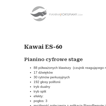
Kawai ES-60
Pianino cyfrowe stage
88 półważonych klawiszy (czujnik reagującego 
17 dźwięków
30 rytmów perkusyjnych
192 głosy polifonii
tryb dualny
tryb split
efekty:
pogłos: 3
możliwość połączenia z aplikacją PianoRemote i