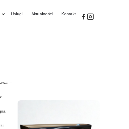
Usługi
Aktualności
Kontakt
Kawai –
z
jna
ki