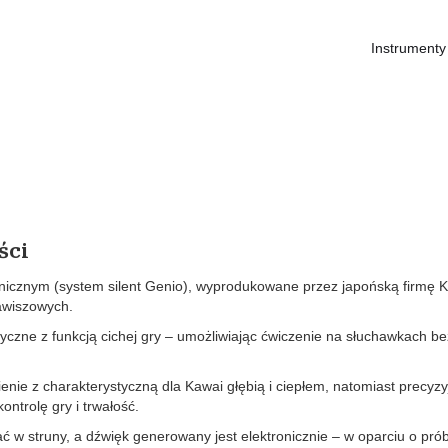
Instrumenty
ści
nicznym (system silent Genio), wyprodukowane przez japońską firmę 
lawiszowych.
yczne z funkcją cichej gry – umożliwiając ćwiczenie na słuchawkach be
ie z charakterystyczną dla Kawai głębią i ciepłem, natomiast precyzy
ntrolę gry i trwałość.
ać w struny, a dźwięk generowany jest elektronicznie – w oparciu o prób