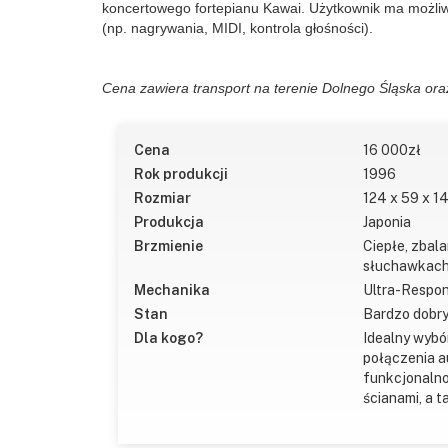
koncertowego fortepianu Kawai. Użytkownik ma możliwo
(np. nagrywania, MIDI, kontrola głośności).
Cena zawiera transport na terenie Dolnego Śląska oraz
Cena
16 000
zł
Rok produkcji
1996
Rozmiar
124 x 59 x 1
Produkcja
Japonia
Brzmienie
Ciepłe, zbala
słuchawkach,
Mechanika
Ultra-Respon
Stan
Bardzo dobry
Dla kogo?
Idealny wybó
połączenia a
funkcjonalno
ścianami, a 