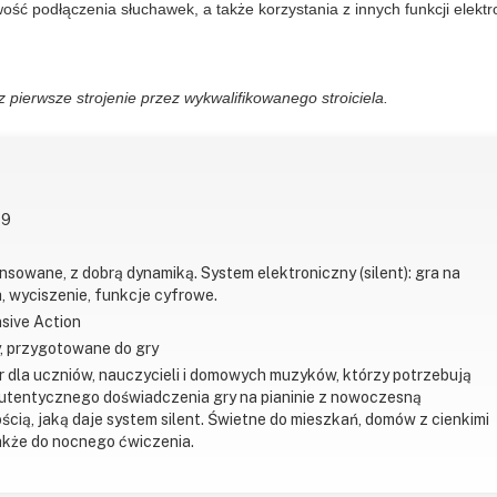
ść podłączenia słuchawek, a także korzystania z innych funkcji elektr
 pierwsze strojenie przez wykwalifikowanego stroiciela.
49
nsowane, z dobrą dynamiką. System elektroniczny (silent): gra na
 wyciszenie, funkcje cyfrowe.
sive Action
, przygotowane do gry
r dla uczniów, nauczycieli i domowych muzyków, którzy potrzebują
utentycznego doświadczenia gry na pianinie z nowoczesną
ścią, jaką daje system silent. Świetne do mieszkań, domów z cienkimi
także do nocnego ćwiczenia.