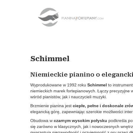
Schimmel
Niemieckie pianino o eleganck
Wyprodukowane w 1992 roku
Schimmel
to instrument
niemieckich marek fortepianowych. Łączy precyzyjne w
wśród pianistów, jak i nauczycieli muzyki.
Brzmienie pianina jest
ciepłe, pełne i doskonale z
elegancką górę, zapewniając szerokie możliwości inter
Obudowa w
czarnym wysokim połysku
podkreśla pon
się zarówno w klasycznych, jak i nowoczesnych wnętr
gwarantują niezawodność i przyjemność z gry przez dłu