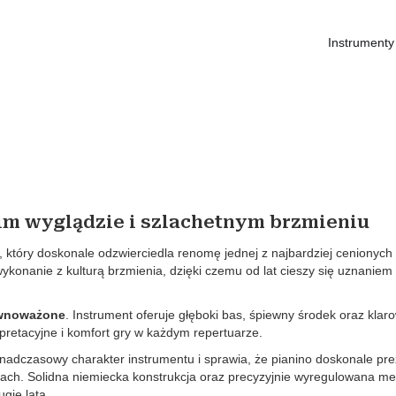
Instrumenty
im wyglądzie i szlachetnym brzmieniu
, który doskonale odzwierciedla renomę jednej z najbardziej cenionych
ykonanie z kulturą brzmienia, dzięki czemu od lat cieszy się uznanie
równoważone
. Instrument oferuje głęboki bas, śpiewny środek oraz klar
pretacyjne i komfort gry w każdym repertuarze.
adczasowy charakter instrumentu i sprawia, że pianino doskonale pre
zach. Solidna niemiecka konstrukcja oraz precyzyjnie wyregulowana m
gie lata.