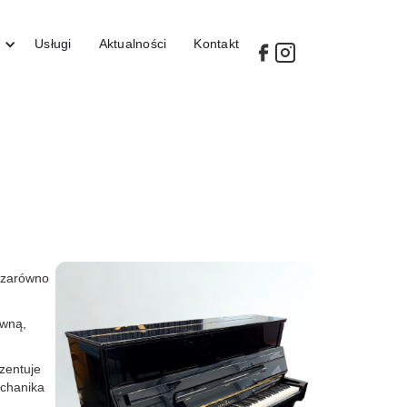
Usługi
Aktualności
Kontakt
m zarówno
owną,
zentuje
echanika